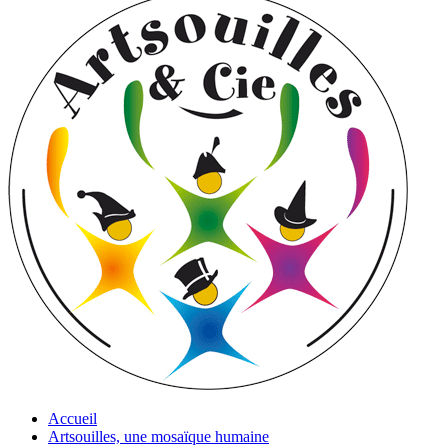
Accueil
Artsouilles, une mosaïque humaine