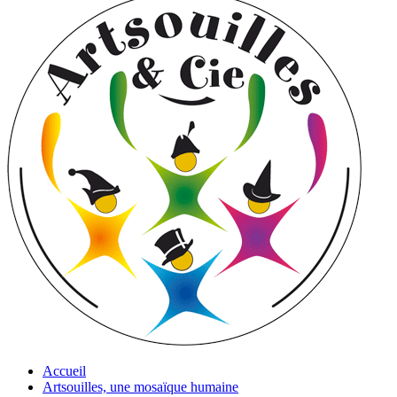
Accueil
Artsouilles, une mosaïque humaine