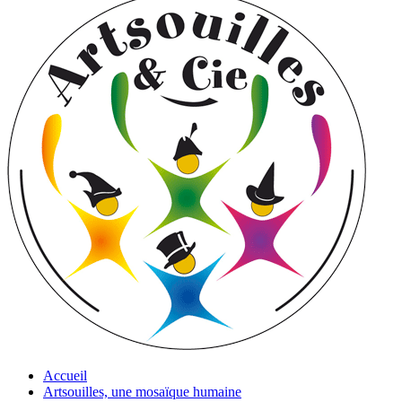
Accueil
Artsouilles, une mosaïque humaine