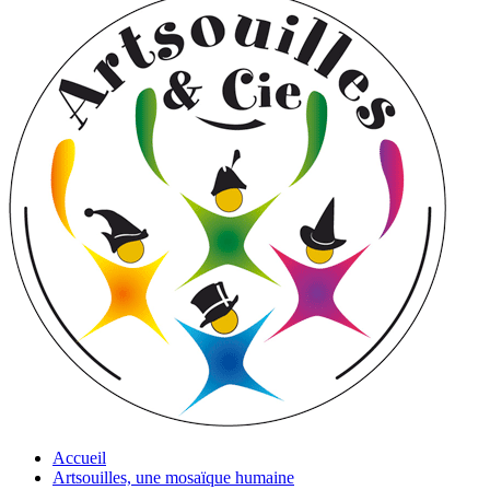
Accueil
Artsouilles, une mosaïque humaine