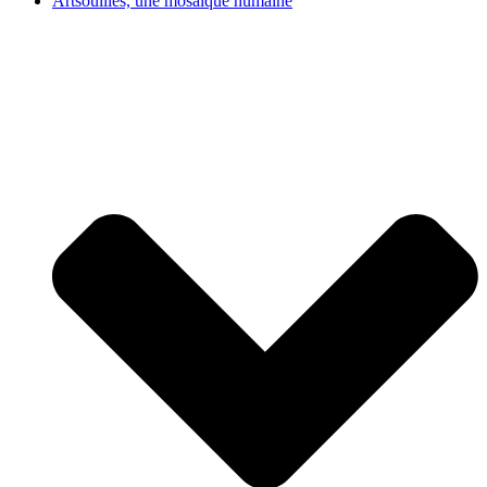
Artsouilles, une mosaïque humaine