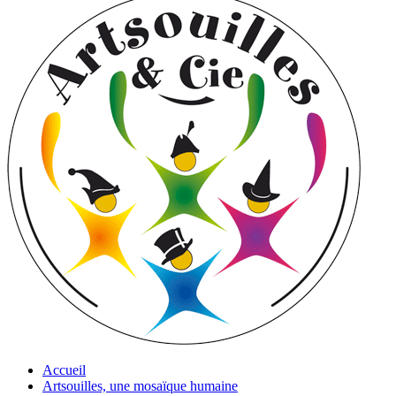
Accueil
Artsouilles, une mosaïque humaine