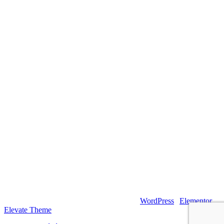
© 2026 – Artsouilles & Cie – Propulsé par
WordPress
|
Elementor
|
Elevate Theme