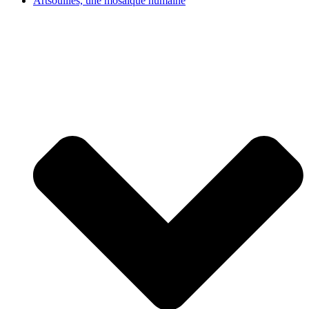
Artsouilles, une mosaïque humaine