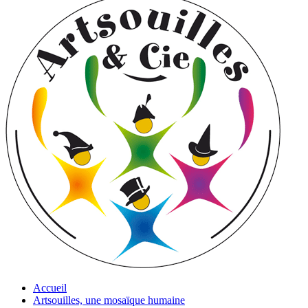
Accueil
Artsouilles, une mosaïque humaine