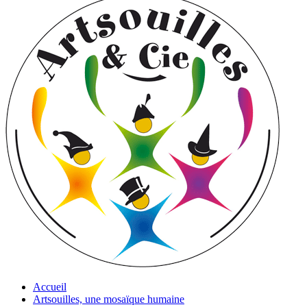
Accueil
Artsouilles, une mosaïque humaine