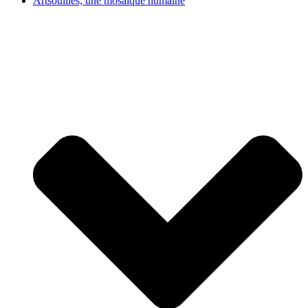
Artsouilles, une mosaïque humaine