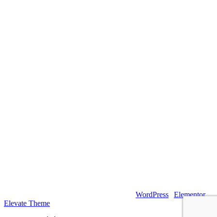
© 2026 – Artsouilles & Cie – Propulsé par
WordPress
|
Elementor
|
Elevate Theme