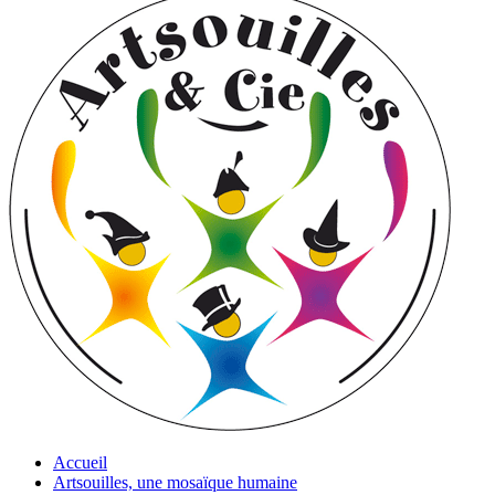
Accueil
Artsouilles, une mosaïque humaine