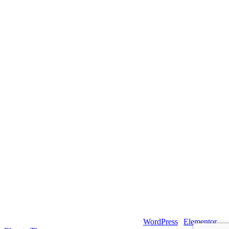
© 2026 – Artsouilles & Cie – Propulsé par
WordPress
|
Elementor
|