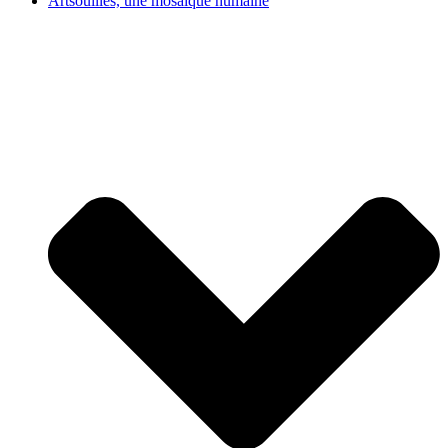
Artsouilles, une mosaïque humaine