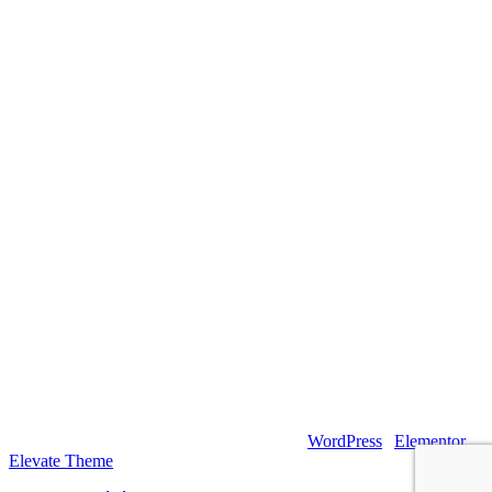
© 2026 – Artsouilles & Cie – Propulsé par
WordPress
|
Elementor
|
Elevate Theme