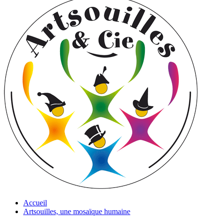
Accueil
Artsouilles, une mosaïque humaine