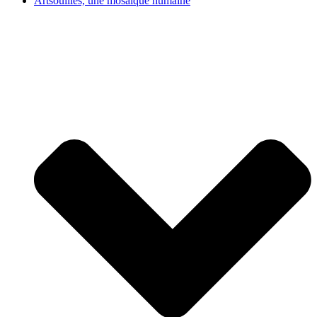
Artsouilles, une mosaïque humaine