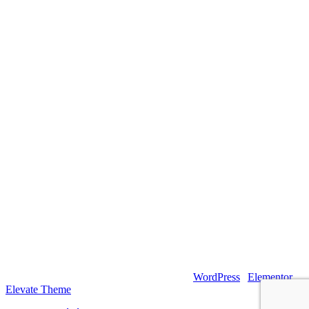
© 2026 – Artsouilles & Cie – Propulsé par
WordPress
|
Elementor
|
Elevate Theme