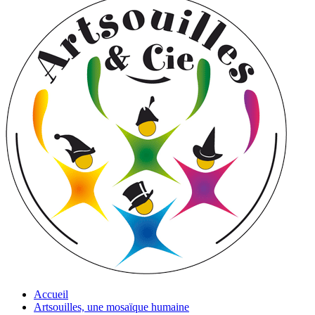
Accueil
Artsouilles, une mosaïque humaine