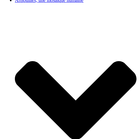
Artsouilles, une mosaïque humaine