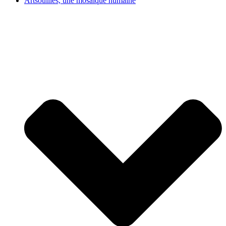
Artsouilles, une mosaïque humaine