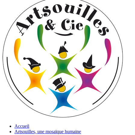
Accueil
Artsouilles, une mosaïque humaine