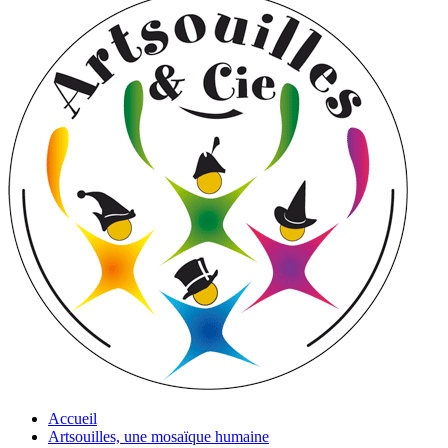
Accueil
Artsouilles, une mosaïque humaine