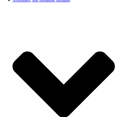
Artsouilles, une mosaïque humaine