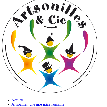
Accueil
Artsouilles, une mosaïque humaine