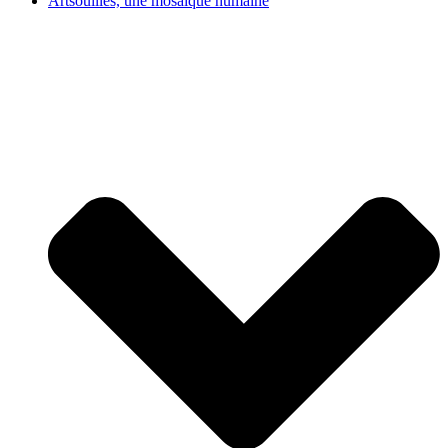
Artsouilles, une mosaïque humaine