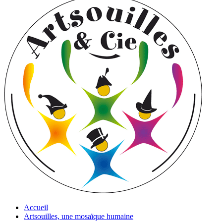
Accueil
Artsouilles, une mosaïque humaine