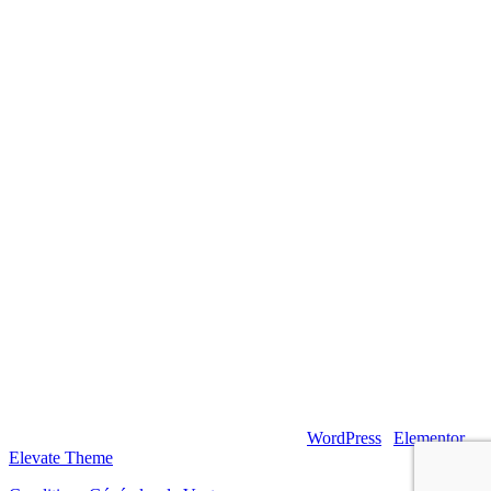
© 2026 – Artsouilles & Cie – Propulsé par
WordPress
|
Elementor
|
Elevate Theme