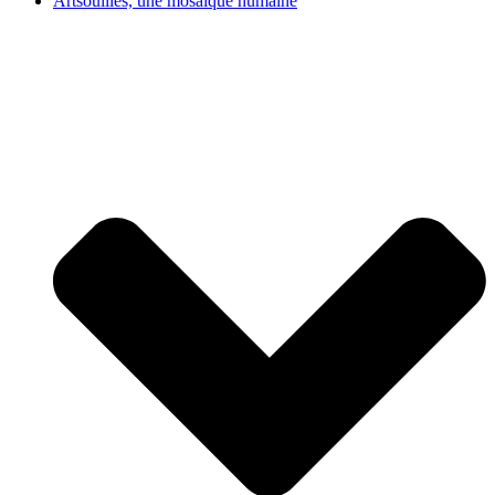
Artsouilles, une mosaïque humaine