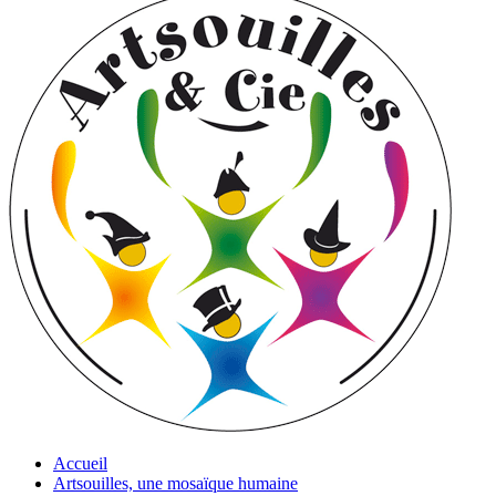
Accueil
Artsouilles, une mosaïque humaine