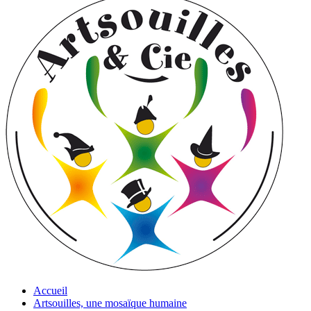
Accueil
Artsouilles, une mosaïque humaine