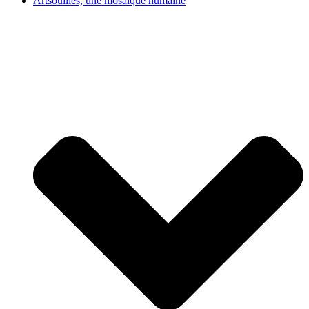
Artsouilles, une mosaïque humaine