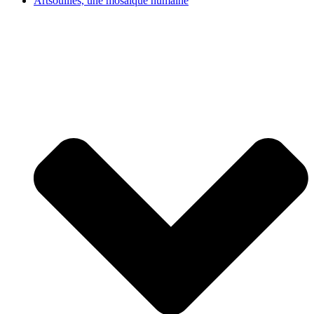
Artsouilles, une mosaïque humaine