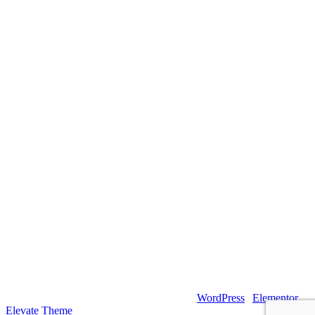
© 2026 – Artsouilles & Cie – Propulsé par
WordPress
|
Elementor
|
Elevate Theme