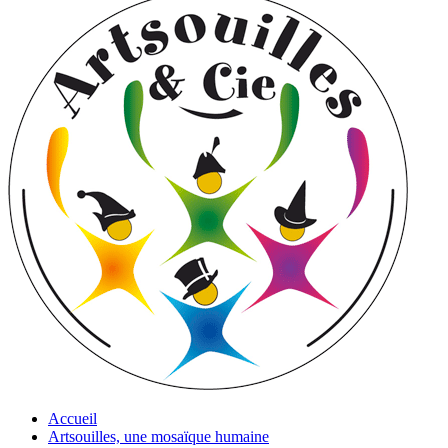
Accueil
Artsouilles, une mosaïque humaine