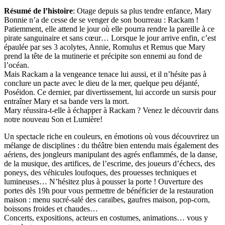
Résumé de l’histoire
: Otage depuis sa plus tendre enfance, Mary
Bonnie n’a de cesse de se venger de son bourreau : Rackam !
Patiemment, elle attend le jour où elle pourra rendre la pareille à ce
pirate sanguinaire et sans cœur… Lorsque le jour arrive enfin, c’est
épaulée par ses 3 acolytes, Annie, Romulus et Remus que Mary
prend la tête de la mutinerie et précipite son ennemi au fond de
l’océan.
Mais Rackam a la vengeance tenace lui aussi, et il n’hésite pas à
conclure un pacte avec le dieu de la mer, quelque peu déjanté,
Poséidon. Ce dernier, par divertissement, lui accorde un sursis pour
entraîner Mary et sa bande vers la mort.
Mary réussira-t-elle à échapper à Rackam ? Venez le découvrir dans
notre nouveau Son et Lumière!
Un spectacle riche en couleurs, en émotions où vous découvrirez un
mélange de disciplines : du théâtre bien entendu mais également des
aériens, des jongleurs manipulant des agrés enflammés, de la danse,
de la musique, des artifices, de l’escrime, des joueurs d’échecs, des
poneys, des véhicules loufoques, des prouesses techniques et
lumineuses… N’hésitez plus à pousser la porte ! Ouverture des
portes dès 19h pour vous permettre de bénéficier de la restauration
maison : menu sucré-salé des caraïbes, gaufres maison, pop-corn,
boissons froides et chaudes…
Concerts, expositions, acteurs en costumes, animations… vous y