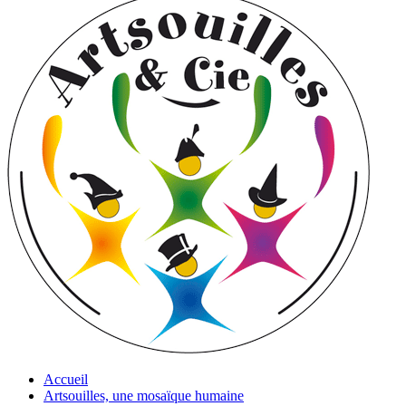
Accueil
Artsouilles, une mosaïque humaine