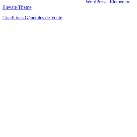
© 2026 – Artsouilles & Cie – Propulsé par
WordPress
|
Elementor
|
Elevate Theme
Conditions Générales de Vente