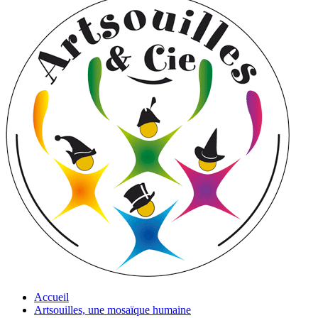
Accueil
Artsouilles, une mosaïque humaine