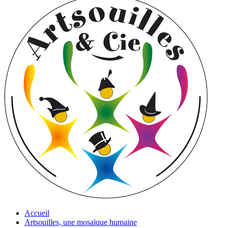
Accueil
Artsouilles, une mosaïque humaine