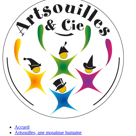
Accueil
Artsouilles, une mosaïque humaine