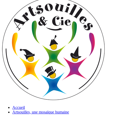
Accueil
Artsouilles, une mosaïque humaine