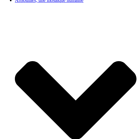
Artsouilles, une mosaïque humaine