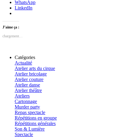
WhatsApp
LinkedIn
J’aime ça :
chargement…
Catégories
Actualité
Atelier arts du cirque
Atelier bricolage
Atelier couture
Atelier danse
Atelier théâtre
Ateliers
Cartonnage
Murder party
Repas spectacle
Répétitions en groupe
Répétitions générales
Son & Lumière
Spectacle