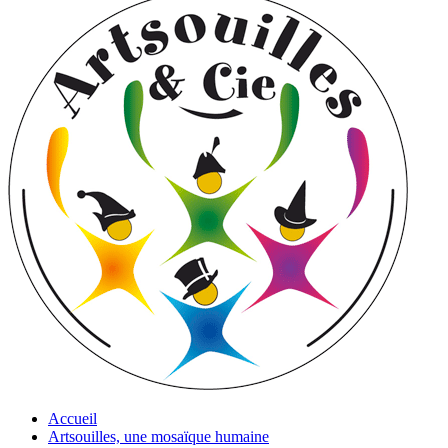
Accueil
Artsouilles, une mosaïque humaine