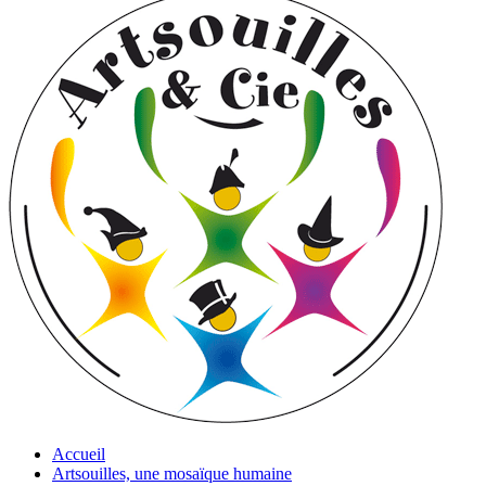
Accueil
Artsouilles, une mosaïque humaine