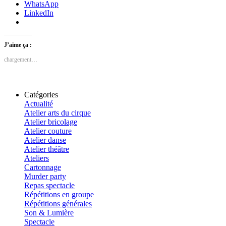
WhatsApp
LinkedIn
J’aime ça :
chargement…
Catégories
Actualité
Atelier arts du cirque
Atelier bricolage
Atelier couture
Atelier danse
Atelier théâtre
Ateliers
Cartonnage
Murder party
Repas spectacle
Répétitions en groupe
Répétitions générales
Son & Lumière
Spectacle