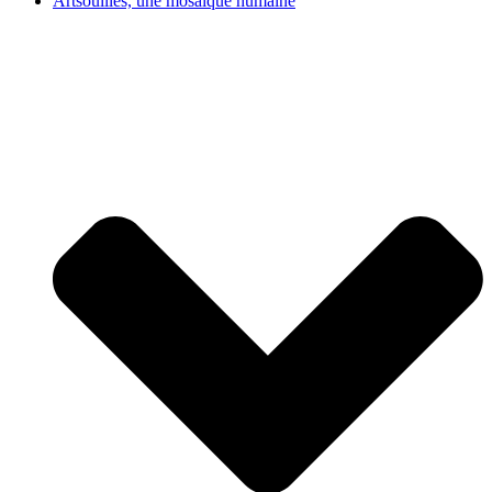
Artsouilles, une mosaïque humaine