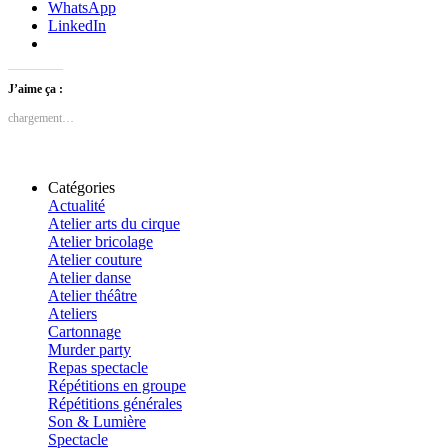
WhatsApp
LinkedIn
J’aime ça :
chargement…
Catégories
Actualité
Atelier arts du cirque
Atelier bricolage
Atelier couture
Atelier danse
Atelier théâtre
Ateliers
Cartonnage
Murder party
Repas spectacle
Répétitions en groupe
Répétitions générales
Son & Lumière
Spectacle