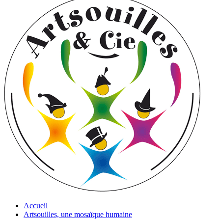
Accueil
Artsouilles, une mosaïque humaine