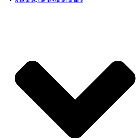
Artsouilles, une mosaïque humaine