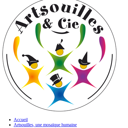
Accueil
Artsouilles, une mosaïque humaine