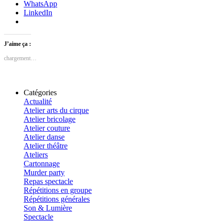
WhatsApp
LinkedIn
J’aime ça :
chargement…
Catégories
Actualité
Atelier arts du cirque
Atelier bricolage
Atelier couture
Atelier danse
Atelier théâtre
Ateliers
Cartonnage
Murder party
Repas spectacle
Répétitions en groupe
Répétitions générales
Son & Lumière
Spectacle