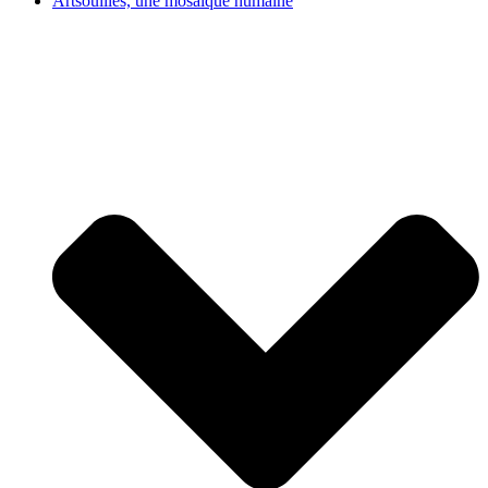
Artsouilles, une mosaïque humaine