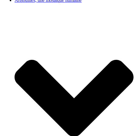
Artsouilles, une mosaïque humaine