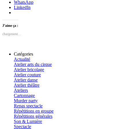
WhatsApp
LinkedIn
J’aime ça :
chargement…
Catégories
Actualité
Atelier arts du cirque
Atelier bricolage
Atelier couture
Atelier danse
Atelier théâtre
Ateliers
Cartonnage
Murder party
Repas spectacle
Répétitions en groupe
Répétitions générales
Son & Lumière
Spectacle