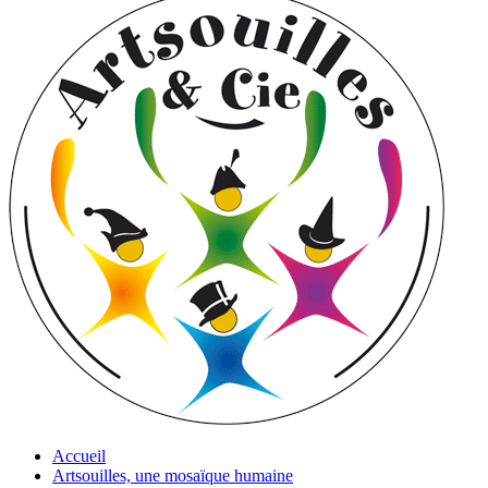
Accueil
Artsouilles, une mosaïque humaine