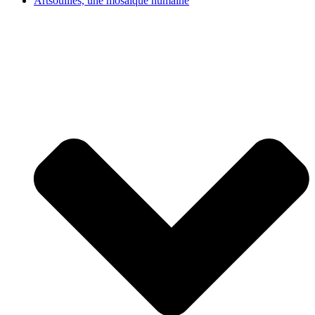
Artsouilles, une mosaïque humaine