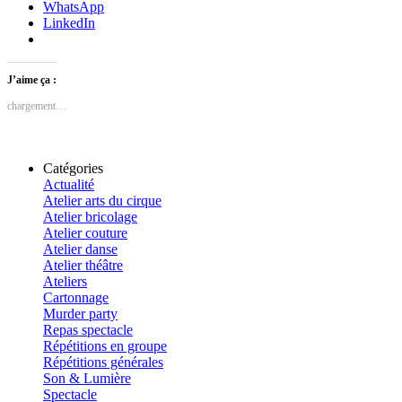
WhatsApp
LinkedIn
J’aime ça :
chargement…
Catégories
Actualité
Atelier arts du cirque
Atelier bricolage
Atelier couture
Atelier danse
Atelier théâtre
Ateliers
Cartonnage
Murder party
Repas spectacle
Répétitions en groupe
Répétitions générales
Son & Lumière
Spectacle