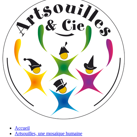
Accueil
Artsouilles, une mosaïque humaine