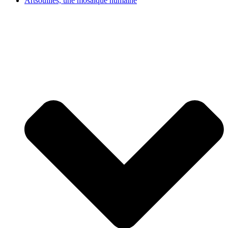
Artsouilles, une mosaïque humaine