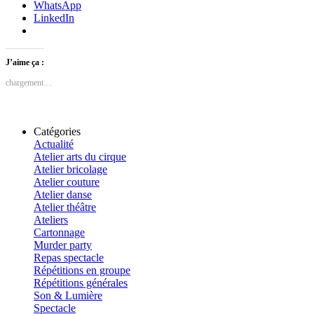
WhatsApp
LinkedIn
J’aime ça :
chargement…
Catégories
Actualité
Atelier arts du cirque
Atelier bricolage
Atelier couture
Atelier danse
Atelier théâtre
Ateliers
Cartonnage
Murder party
Repas spectacle
Répétitions en groupe
Répétitions générales
Son & Lumière
Spectacle