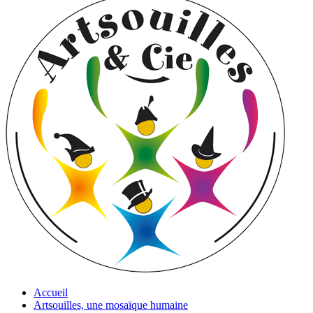
Accueil
Artsouilles, une mosaïque humaine