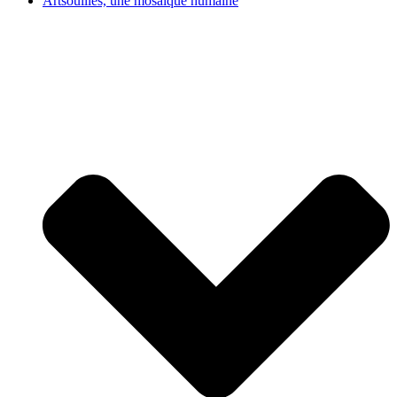
Artsouilles, une mosaïque humaine