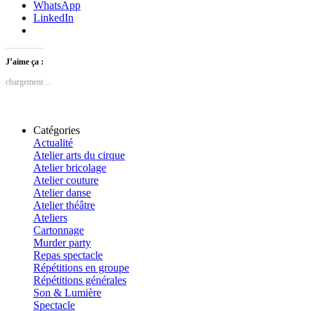
WhatsApp
LinkedIn
J’aime ça :
chargement…
Catégories
Actualité
Atelier arts du cirque
Atelier bricolage
Atelier couture
Atelier danse
Atelier théâtre
Ateliers
Cartonnage
Murder party
Repas spectacle
Répétitions en groupe
Répétitions générales
Son & Lumière
Spectacle