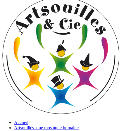
Accueil
Artsouilles, une mosaïque humaine