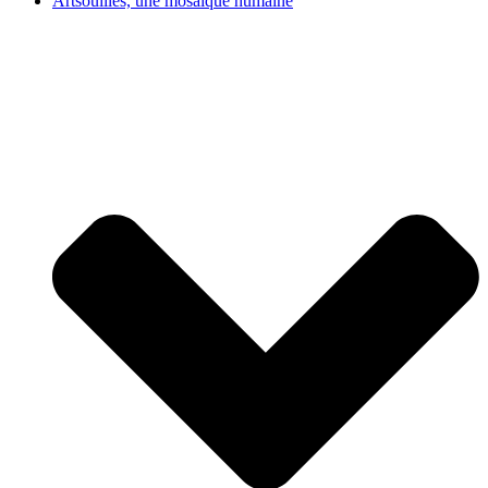
Artsouilles, une mosaïque humaine