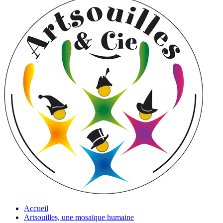
Accueil
Artsouilles, une mosaïque humaine