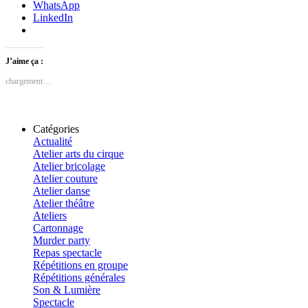
WhatsApp
LinkedIn
J’aime ça :
chargement…
Catégories
Actualité
Atelier arts du cirque
Atelier bricolage
Atelier couture
Atelier danse
Atelier théâtre
Ateliers
Cartonnage
Murder party
Repas spectacle
Répétitions en groupe
Répétitions générales
Son & Lumière
Spectacle