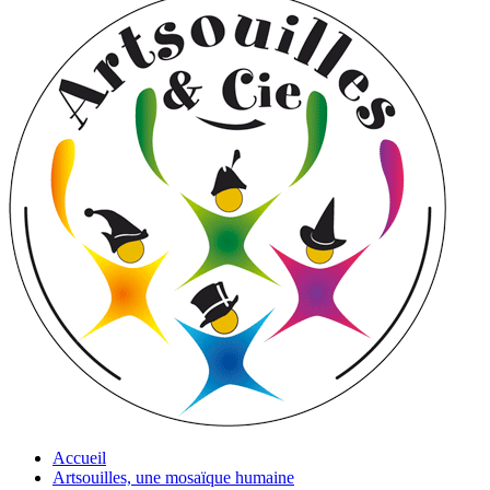
Accueil
Artsouilles, une mosaïque humaine