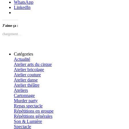
WhatsApp
LinkedIn
J’aime ça :
chargement…
Catégories
Actualité
Atelier arts du cirque
Atelier bricolage
Atelier couture
Atelier danse
Atelier théâtre
Ateliers
Cartonnage
Murder party
Repas spectacle
Répétitions en groupe
Répétitions générales
Son & Lumière
Spectacle