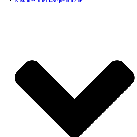
Artsouilles, une mosaïque humaine