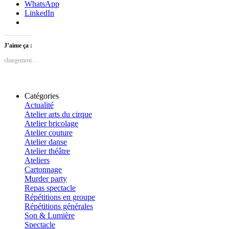
WhatsApp
LinkedIn
J’aime ça :
chargement…
Catégories
Actualité
Atelier arts du cirque
Atelier bricolage
Atelier couture
Atelier danse
Atelier théâtre
Ateliers
Cartonnage
Murder party
Repas spectacle
Répétitions en groupe
Répétitions générales
Son & Lumière
Spectacle