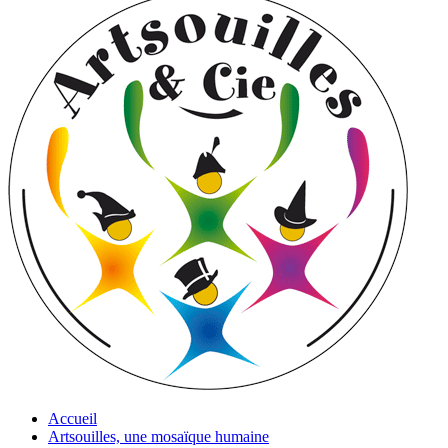
Accueil
Artsouilles, une mosaïque humaine