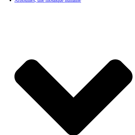
Artsouilles, une mosaïque humaine