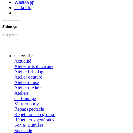
WhatsApp
LinkedIn
J’aime ça :
chargement…
Catégories
Actualité
Atelier arts du cirque
Atelier bricolage
Atelier couture
Atelier danse
Atelier théâtre
Ateliers
Cartonnage
Murder party
Repas spectacle
Répétitions en groupe
Répétitions générales
Son & Lumière
Spectacle