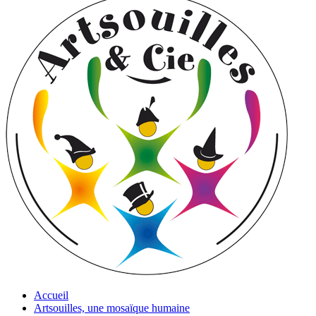
Accueil
Artsouilles, une mosaïque humaine