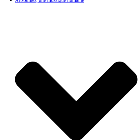
Artsouilles, une mosaïque humaine