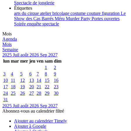
Spectacle de jonglerie
Étiquettes
arts du cirque
atelier
bricolage
costume
couture
figuration
Le
Show des Cas Barrés
Méru
Murder Party
Portes ouvertes
Soirée enquête
spectacle
Mois
Agenda
Mois
Semaine
2025
Juil
août 2026
Sep
2027
lun
mar
mer
jeu
ven
sam
dim
1
2
3
4
5
6
7
8
9
10
11
12
13
14
15
16
17
18
19
20
21
22
23
24
25
26
27
28
29
30
31
2025
Juil
août 2026
Sep
2027
Abonnez-vous au calendrier filtré
Ajouter au calendrier Timely
Ajouter à Google