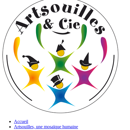
Accueil
Artsouilles, une mosaïque humaine