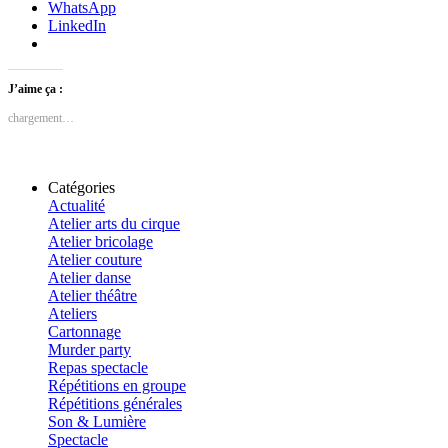
WhatsApp
LinkedIn
J’aime ça :
chargement…
Catégories
Actualité
Atelier arts du cirque
Atelier bricolage
Atelier couture
Atelier danse
Atelier théâtre
Ateliers
Cartonnage
Murder party
Repas spectacle
Répétitions en groupe
Répétitions générales
Son & Lumière
Spectacle