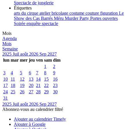
Spectacle de jonglerie
Étiquettes
arts du cirque
atelier
bricolage
costume
couture
figuration
Le
Show des Cas Barrés
Méru
Murder Party
Portes ouvertes
Soirée enquête
spectacle
Mois
Agenda
Mois
Semaine
2025
Juil
août 2026
Sep
2027
lun
mar
mer
jeu
ven
sam
dim
1
2
3
4
5
6
7
8
9
10
11
12
13
14
15
16
17
18
19
20
21
22
23
24
25
26
27
28
29
30
31
2025
Juil
août 2026
Sep
2027
Abonnez-vous au calendrier filtré
Ajouter au calendrier Timely
Ajouter à Google