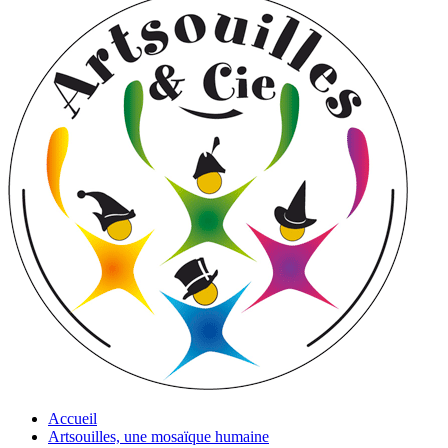
Accueil
Artsouilles, une mosaïque humaine