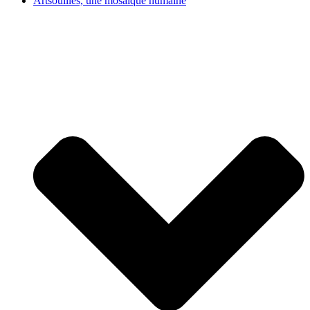
Artsouilles, une mosaïque humaine