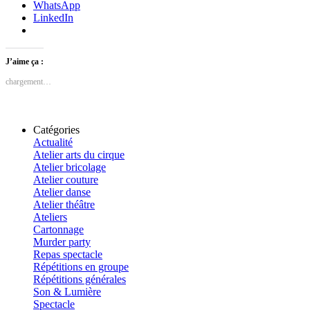
WhatsApp
LinkedIn
J’aime ça :
chargement…
Catégories
Actualité
Atelier arts du cirque
Atelier bricolage
Atelier couture
Atelier danse
Atelier théâtre
Ateliers
Cartonnage
Murder party
Repas spectacle
Répétitions en groupe
Répétitions générales
Son & Lumière
Spectacle