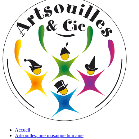
Accueil
Artsouilles, une mosaïque humaine