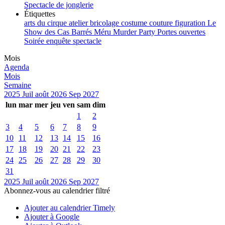
Spectacle de jonglerie
Étiquettes
arts du cirque
atelier
bricolage
costume
couture
figuration
Le
Show des Cas Barrés
Méru
Murder Party
Portes ouvertes
Soirée enquête
spectacle
Mois
Agenda
Mois
Semaine
2025
Juil
août 2026
Sep
2027
lun
mar
mer
jeu
ven
sam
dim
1
2
3
4
5
6
7
8
9
10
11
12
13
14
15
16
17
18
19
20
21
22
23
24
25
26
27
28
29
30
31
2025
Juil
août 2026
Sep
2027
Abonnez-vous au calendrier filtré
Ajouter au calendrier Timely
Ajouter à Google