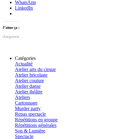
WhatsApp
LinkedIn
J’aime ça :
chargement…
Catégories
Actualité
Atelier arts du cirque
Atelier bricolage
Atelier couture
Atelier danse
Atelier théâtre
Ateliers
Cartonnage
Murder party
Repas spectacle
Répétitions en groupe
Répétitions générales
Son & Lumière
Spectacle