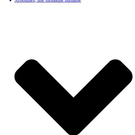
Artsouilles, une mosaïque humaine