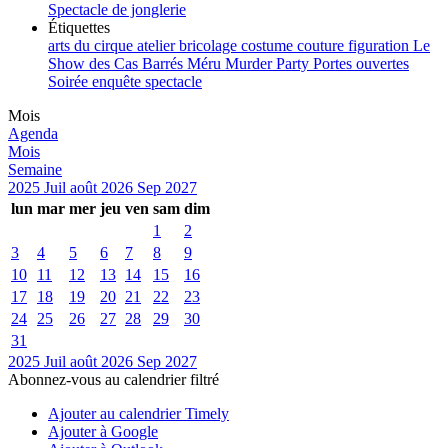
Spectacle de jonglerie
Étiquettes
arts du cirque
atelier
bricolage
costume
couture
figuration
Le
Show des Cas Barrés
Méru
Murder Party
Portes ouvertes
Soirée enquête
spectacle
Mois
Agenda
Mois
Semaine
2025
Juil
août 2026
Sep
2027
lun
mar
mer
jeu
ven
sam
dim
1
2
3
4
5
6
7
8
9
10
11
12
13
14
15
16
17
18
19
20
21
22
23
24
25
26
27
28
29
30
31
2025
Juil
août 2026
Sep
2027
Abonnez-vous au calendrier filtré
Ajouter au calendrier Timely
Ajouter à Google