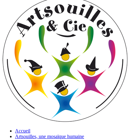
Accueil
Artsouilles, une mosaïque humaine