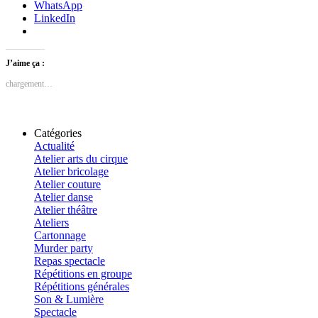
WhatsApp
LinkedIn
J’aime ça :
chargement…
Catégories
Actualité
Atelier arts du cirque
Atelier bricolage
Atelier couture
Atelier danse
Atelier théâtre
Ateliers
Cartonnage
Murder party
Repas spectacle
Répétitions en groupe
Répétitions générales
Son & Lumière
Spectacle