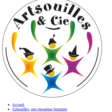
Accueil
Artsouilles, une mosaïque humaine