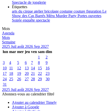
Spectacle de jonglerie
Étiquettes
arts du cirque
atelier
bricolage
costume
couture
figuration
Le
Show des Cas Barrés
Méru
Murder Party
Portes ouvertes
Soirée enquête
spectacle
Mois
Agenda
Mois
Semaine
2025
Juil
août 2026
Sep
2027
lun
mar
mer
jeu
ven
sam
dim
1
2
3
4
5
6
7
8
9
10
11
12
13
14
15
16
17
18
19
20
21
22
23
24
25
26
27
28
29
30
31
2025
Juil
août 2026
Sep
2027
Abonnez-vous au calendrier filtré
Ajouter au calendrier Timely
Ajouter à Google