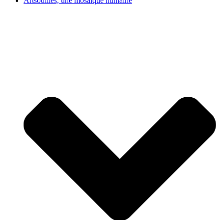
Artsouilles, une mosaïque humaine