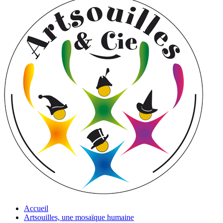
Accueil
Artsouilles, une mosaïque humaine