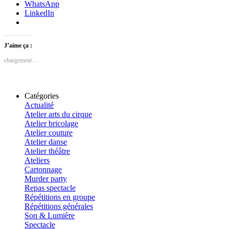
WhatsApp
LinkedIn
J’aime ça :
chargement…
Catégories
Actualité
Atelier arts du cirque
Atelier bricolage
Atelier couture
Atelier danse
Atelier théâtre
Ateliers
Cartonnage
Murder party
Repas spectacle
Répétitions en groupe
Répétitions générales
Son & Lumière
Spectacle