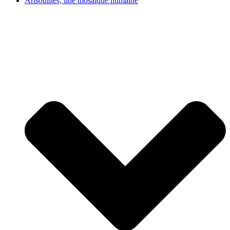
Artsouilles, une mosaïque humaine