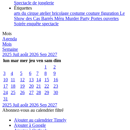
Spectacle de jonglerie
Étiquettes
arts du cirque
atelier
bricolage
costume
couture
figuration
Le
Show des Cas Barrés
Méru
Murder Party
Portes ouvertes
Soirée enquête
spectacle
Mois
Agenda
Mois
Semaine
2025
Juil
août 2026
Sep
2027
lun
mar
mer
jeu
ven
sam
dim
1
2
3
4
5
6
7
8
9
10
11
12
13
14
15
16
17
18
19
20
21
22
23
24
25
26
27
28
29
30
31
2025
Juil
août 2026
Sep
2027
Abonnez-vous au calendrier filtré
Ajouter au calendrier Timely
Ajouter à Google