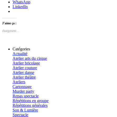
WhatsApp
LinkedIn
J’aime ça :
chargement…
Catégories
Actualité
Atelier arts du cirque
Atelier bricolage
Atelier couture
Atelier danse
Atelier théâtre
Ateliers
Cartonnage
Murder party
Repas spectacle
Répétitions en groupe
Répétitions générales
Son & Lumière
Spectacle