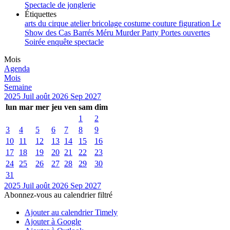
Spectacle de jonglerie
Étiquettes
arts du cirque
atelier
bricolage
costume
couture
figuration
Le
Show des Cas Barrés
Méru
Murder Party
Portes ouvertes
Soirée enquête
spectacle
Mois
Agenda
Mois
Semaine
2025
Juil
août 2026
Sep
2027
lun
mar
mer
jeu
ven
sam
dim
1
2
3
4
5
6
7
8
9
10
11
12
13
14
15
16
17
18
19
20
21
22
23
24
25
26
27
28
29
30
31
2025
Juil
août 2026
Sep
2027
Abonnez-vous au calendrier filtré
Ajouter au calendrier Timely
Ajouter à Google