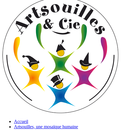
Accueil
Artsouilles, une mosaïque humaine