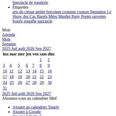
Spectacle de jonglerie
Étiquettes
arts du cirque
atelier
bricolage
costume
couture
figuration
Le
Show des Cas Barrés
Méru
Murder Party
Portes ouvertes
Soirée enquête
spectacle
Mois
Agenda
Mois
Semaine
2025
Juil
août 2026
Sep
2027
lun
mar
mer
jeu
ven
sam
dim
1
2
3
4
5
6
7
8
9
10
11
12
13
14
15
16
17
18
19
20
21
22
23
24
25
26
27
28
29
30
31
2025
Juil
août 2026
Sep
2027
Abonnez-vous au calendrier filtré
Ajouter au calendrier Timely
Ajouter à Google