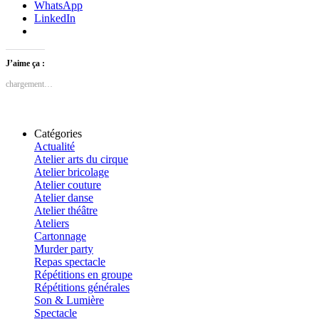
WhatsApp
LinkedIn
J’aime ça :
chargement…
Catégories
Actualité
Atelier arts du cirque
Atelier bricolage
Atelier couture
Atelier danse
Atelier théâtre
Ateliers
Cartonnage
Murder party
Repas spectacle
Répétitions en groupe
Répétitions générales
Son & Lumière
Spectacle