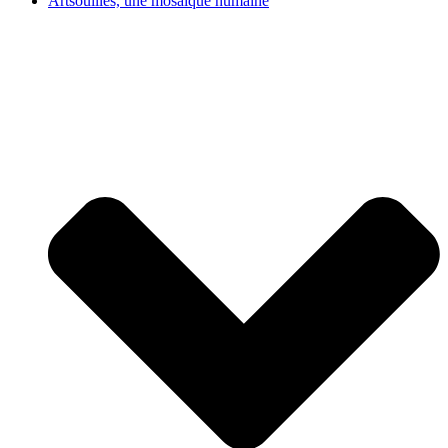
Artsouilles, une mosaïque humaine