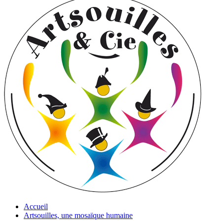
Accueil
Artsouilles, une mosaïque humaine