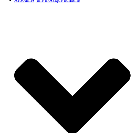
Artsouilles, une mosaïque humaine