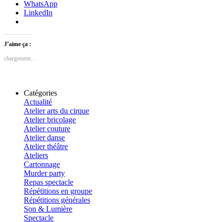
WhatsApp
LinkedIn
J’aime ça :
chargement…
Catégories
Actualité
Atelier arts du cirque
Atelier bricolage
Atelier couture
Atelier danse
Atelier théâtre
Ateliers
Cartonnage
Murder party
Repas spectacle
Répétitions en groupe
Répétitions générales
Son & Lumière
Spectacle