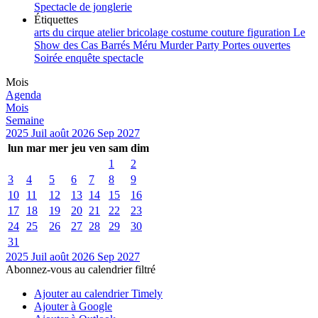
Spectacle de jonglerie
Étiquettes
arts du cirque
atelier
bricolage
costume
couture
figuration
Le
Show des Cas Barrés
Méru
Murder Party
Portes ouvertes
Soirée enquête
spectacle
Mois
Agenda
Mois
Semaine
2025
Juil
août 2026
Sep
2027
lun
mar
mer
jeu
ven
sam
dim
1
2
3
4
5
6
7
8
9
10
11
12
13
14
15
16
17
18
19
20
21
22
23
24
25
26
27
28
29
30
31
2025
Juil
août 2026
Sep
2027
Abonnez-vous au calendrier filtré
Ajouter au calendrier Timely
Ajouter à Google