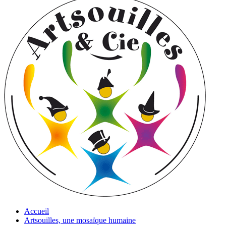
Accueil
Artsouilles, une mosaïque humaine