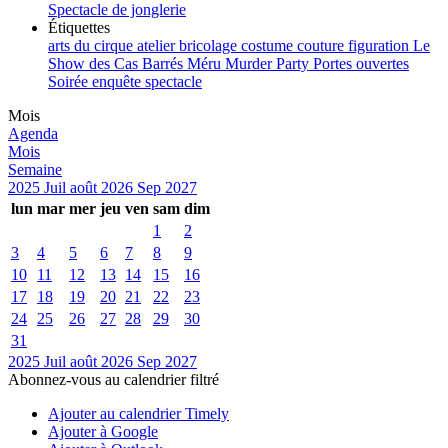
Spectacle de jonglerie
Étiquettes
arts du cirque
atelier
bricolage
costume
couture
figuration
Le
Show des Cas Barrés
Méru
Murder Party
Portes ouvertes
Soirée enquête
spectacle
Mois
Agenda
Mois
Semaine
2025
Juil
août 2026
Sep
2027
lun
mar
mer
jeu
ven
sam
dim
1
2
3
4
5
6
7
8
9
10
11
12
13
14
15
16
17
18
19
20
21
22
23
24
25
26
27
28
29
30
31
2025
Juil
août 2026
Sep
2027
Abonnez-vous au calendrier filtré
Ajouter au calendrier Timely
Ajouter à Google