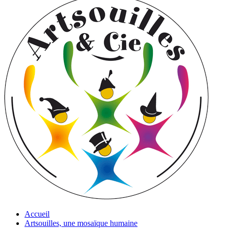
Accueil
Artsouilles, une mosaïque humaine