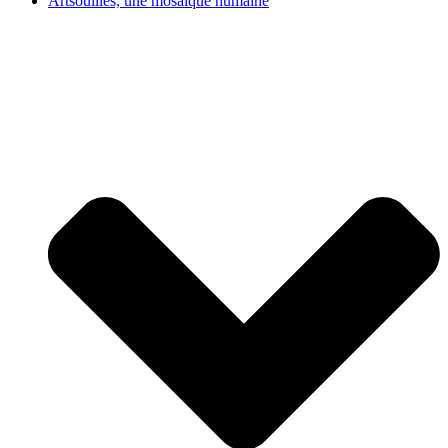
Artsouilles, une mosaïque humaine