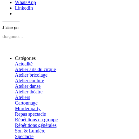
WhatsApp
LinkedIn
J’aime ça :
chargement…
Catégories
Actualité
Atelier arts du cirque
Atelier bricolage
Atelier couture
Atelier danse
Atelier théâtre
Ateliers
Cartonnage
Murder party
Repas spectacle
Répétitions en groupe
Répétitions générales
Son & Lumière
Spectacle