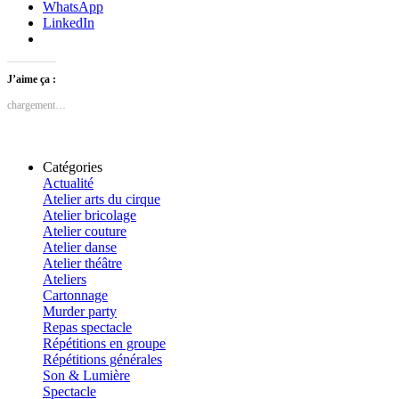
WhatsApp
LinkedIn
J’aime ça :
chargement…
Catégories
Actualité
Atelier arts du cirque
Atelier bricolage
Atelier couture
Atelier danse
Atelier théâtre
Ateliers
Cartonnage
Murder party
Repas spectacle
Répétitions en groupe
Répétitions générales
Son & Lumière
Spectacle