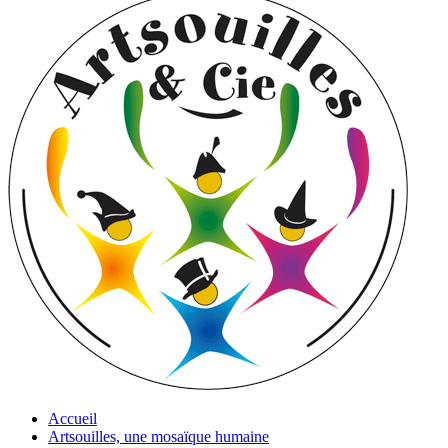
Accueil
Artsouilles, une mosaïque humaine