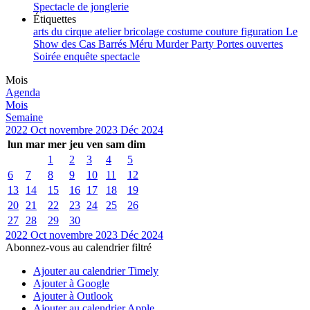
Spectacle de jonglerie
Étiquettes
arts du cirque
atelier
bricolage
costume
couture
figuration
Le
Show des Cas Barrés
Méru
Murder Party
Portes ouvertes
Soirée enquête
spectacle
Mois
Agenda
Mois
Semaine
2022
Oct
novembre 2023
Déc
2024
lun
mar
mer
jeu
ven
sam
dim
1
2
3
4
5
6
7
8
9
10
11
12
13
14
15
16
17
18
19
20
21
22
23
24
25
26
27
28
29
30
2022
Oct
novembre 2023
Déc
2024
Abonnez-vous au calendrier filtré
Ajouter au calendrier Timely
Ajouter à Google
Ajouter à Outlook
Ajouter au calendrier Apple