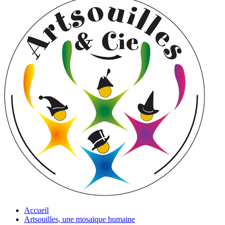
Accueil
Artsouilles, une mosaïque humaine