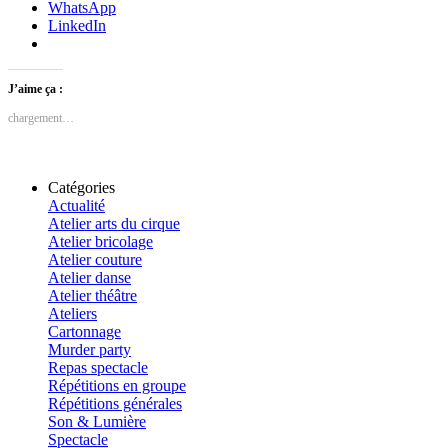
WhatsApp
LinkedIn
J’aime ça :
chargement…
Catégories
Actualité
Atelier arts du cirque
Atelier bricolage
Atelier couture
Atelier danse
Atelier théâtre
Ateliers
Cartonnage
Murder party
Repas spectacle
Répétitions en groupe
Répétitions générales
Son & Lumière
Spectacle