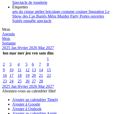
Spectacle de jonglerie
Étiquettes
arts du cirque
atelier
bricolage
costume
couture
figuration
Le
Show des Cas Barrés
Méru
Murder Party
Portes ouvertes
Soirée enquête
spectacle
Mois
Agenda
Mois
Semaine
2025
Jan
février 2026
Mar
2027
lun
mar
mer
jeu
ven
sam
dim
1
2
3
4
5
6
7
8
9
10
11
12
13
14
15
16
17
18
19
20
21
22
23
24
25
26
27
28
2025
Jan
février 2026
Mar
2027
Abonnez-vous au calendrier filtré
Ajouter au calendrier Timely
Ajouter à Google
Ajouter à Outlook
Ajouter au calendrier Apple