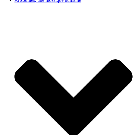
Artsouilles, une mosaïque humaine