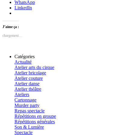
WhatsApp
LinkedIn
J’aime ça :
chargement…
Catégories
Actualité
Atelier arts du cirque
Atelier bricolage
Atelier couture
Atelier danse
Atelier théâtre
Ateliers
Cartonnage
Murder party
Repas spectacle
Répétitions en groupe
Répétitions générales
Son & Lumière
Spectacle