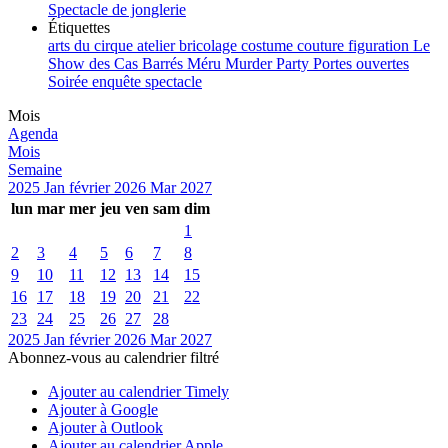
Spectacle de jonglerie
Étiquettes
arts du cirque
atelier
bricolage
costume
couture
figuration
Le
Show des Cas Barrés
Méru
Murder Party
Portes ouvertes
Soirée enquête
spectacle
Mois
Agenda
Mois
Semaine
2025
Jan
février 2026
Mar
2027
lun
mar
mer
jeu
ven
sam
dim
1
2
3
4
5
6
7
8
9
10
11
12
13
14
15
16
17
18
19
20
21
22
23
24
25
26
27
28
2025
Jan
février 2026
Mar
2027
Abonnez-vous au calendrier filtré
Ajouter au calendrier Timely
Ajouter à Google
Ajouter à Outlook
Ajouter au calendrier Apple