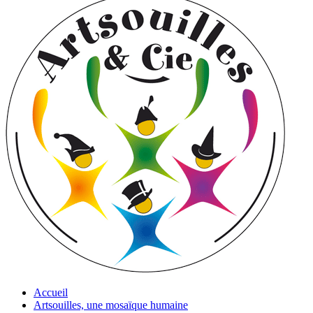
Accueil
Artsouilles, une mosaïque humaine