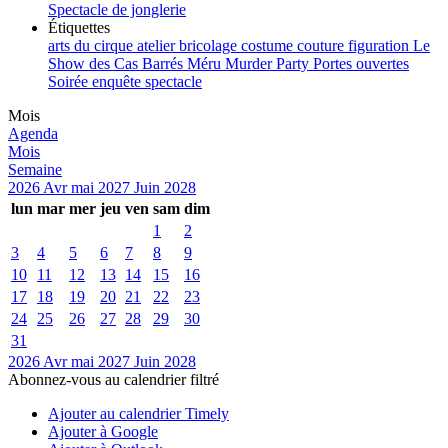
Spectacle de jonglerie
Étiquettes
arts du cirque
atelier
bricolage
costume
couture
figuration
Le
Show des Cas Barrés
Méru
Murder Party
Portes ouvertes
Soirée enquête
spectacle
Mois
Agenda
Mois
Semaine
2026
Avr
mai 2027
Juin
2028
lun
mar
mer
jeu
ven
sam
dim
1
2
3
4
5
6
7
8
9
10
11
12
13
14
15
16
17
18
19
20
21
22
23
24
25
26
27
28
29
30
31
2026
Avr
mai 2027
Juin
2028
Abonnez-vous au calendrier filtré
Ajouter au calendrier Timely
Ajouter à Google