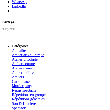
WhatsApp
LinkedIn
J’aime ça :
chargement…
Catégories
Actualité
Atelier arts du cirque
Atelier bricolage
Atelier couture
Atelier danse
Atelier théâtre
Ateliers
Cartonnage
Murder party
Repas spectacle
Répétitions en groupe
Répétitions générales
Son & Lumière
Spectacle