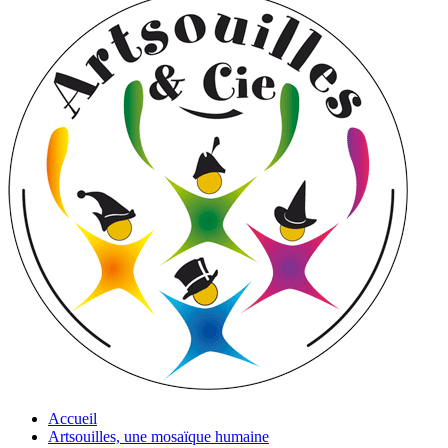
Accueil
Artsouilles, une mosaïque humaine