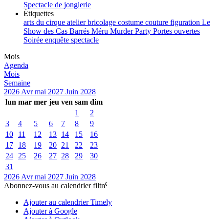
Spectacle de jonglerie
Étiquettes
arts du cirque
atelier
bricolage
costume
couture
figuration
Le
Show des Cas Barrés
Méru
Murder Party
Portes ouvertes
Soirée enquête
spectacle
Mois
Agenda
Mois
Semaine
2026
Avr
mai 2027
Juin
2028
lun
mar
mer
jeu
ven
sam
dim
1
2
3
4
5
6
7
8
9
10
11
12
13
14
15
16
17
18
19
20
21
22
23
24
25
26
27
28
29
30
31
2026
Avr
mai 2027
Juin
2028
Abonnez-vous au calendrier filtré
Ajouter au calendrier Timely
Ajouter à Google