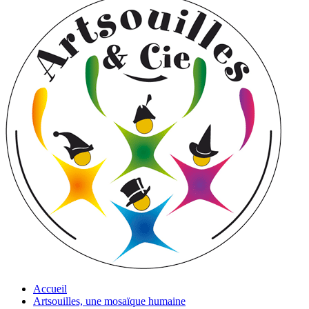
Accueil
Artsouilles, une mosaïque humaine