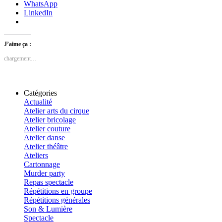
WhatsApp
LinkedIn
J’aime ça :
chargement…
Catégories
Actualité
Atelier arts du cirque
Atelier bricolage
Atelier couture
Atelier danse
Atelier théâtre
Ateliers
Cartonnage
Murder party
Repas spectacle
Répétitions en groupe
Répétitions générales
Son & Lumière
Spectacle