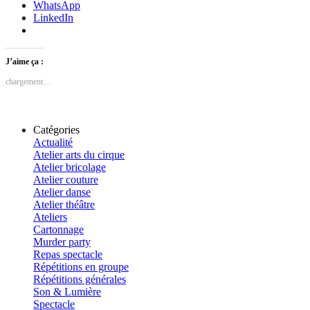
WhatsApp
LinkedIn
J’aime ça :
chargement…
Catégories
Actualité
Atelier arts du cirque
Atelier bricolage
Atelier couture
Atelier danse
Atelier théâtre
Ateliers
Cartonnage
Murder party
Repas spectacle
Répétitions en groupe
Répétitions générales
Son & Lumière
Spectacle