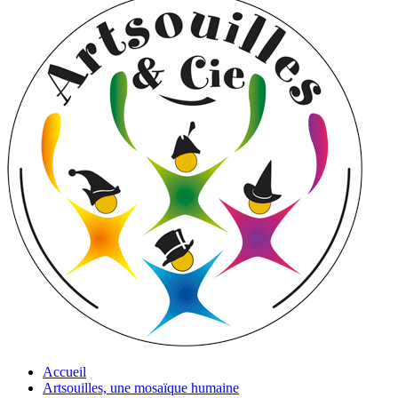
Accueil
Artsouilles, une mosaïque humaine