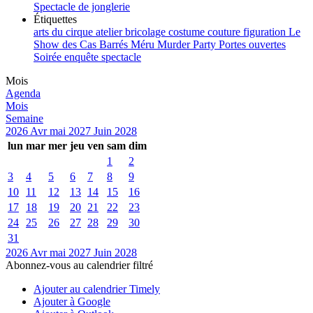
Spectacle de jonglerie
Étiquettes
arts du cirque
atelier
bricolage
costume
couture
figuration
Le
Show des Cas Barrés
Méru
Murder Party
Portes ouvertes
Soirée enquête
spectacle
Mois
Agenda
Mois
Semaine
2026
Avr
mai 2027
Juin
2028
lun
mar
mer
jeu
ven
sam
dim
1
2
3
4
5
6
7
8
9
10
11
12
13
14
15
16
17
18
19
20
21
22
23
24
25
26
27
28
29
30
31
2026
Avr
mai 2027
Juin
2028
Abonnez-vous au calendrier filtré
Ajouter au calendrier Timely
Ajouter à Google